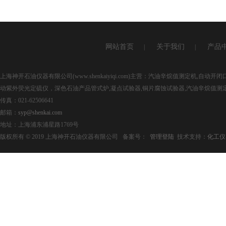
网站首页
关于我们
产品
|
|
上海神开石油仪器有限公司(www.shenkaiyiqi.com)主营：汽油辛烷值测定机,
动紫外荧光定硫仪，深色石油产品管式炉,凝点试验器,铜片腐蚀试验器,汽油辛烷值测
传真：021-62506641
邮箱：
syp@shenkai.com
地址：上海浦东浦星路1769号
版权所有 © 2019 上海神开石油仪器有限公司 备案号：
管理登陆
技术支持：
化工仪