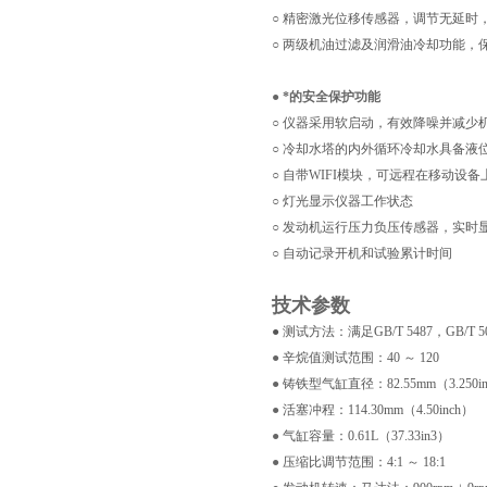
○
精密激光位移传感器，调节无延时
○
两级机油过滤及润滑油冷却功能，
● *的安全保护功能
○
仪器采用软启动，有效降噪并减少
○
冷却水塔的内外循环冷却水具备液
○
自带WIFI模块，可远程在移动设
○
灯光显示仪器工作状态
○
发动机运行压力负压传感器，实时
○
自动记录开机和试验累计时间
技术参数
● 测试方法：满足GB/T 5487，GB/T 503
●
辛烷值测试范围：40 ～ 120
●
铸铁型气缸直径：82.55mm（3.250in
●
活塞冲程：114.30mm（4.50inch）
●
气缸容量：0.61L（37.33in3）
●
压缩比调节范围：4:1 ～ 18:1