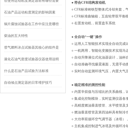
在使用运动粘度测定器前有哪些需要
● 符合CFR结构发动机
准备的
○ CFR标准铸铁型整体式冷却夹套，
石油产品运动粘度测定的影响因素
○ CFR标准曲轴箱，五齿轮带双平衡
○ 右置发动机，前置盘车系统
铜片腐蚀试验器在工作中应注意哪些
事项
柴油的五大特性
● 全自动“一键"操作
○
运用人工智能技术实现全自动完成
喷气燃料冰点试验器其核心的组件是
○
一机两用，智能化变频技术实现马达
什么？
○
自动升降液位式化油器设计，油杯
液化石油气密度试验器仪器使用说明
○
自动准确寻找爆震液面，无需手动
什么是石油产品试验方法标准
○
实时自动监测环境气压，内置大气
自动倾点测定器的日常维护技巧
● 稳定精准的测控性能
○
内置辛烷值与压缩比的关系曲线，
○
集成化控制模块，实时监测仪器各
○
高精度燃油垂直喷管、水平喷管及
○
燃油垂直喷管及第四油杯具有制冷
○
大功率双循环空气调节器（冰塔）
○
主机集成控制进气冰塔及外循环冷