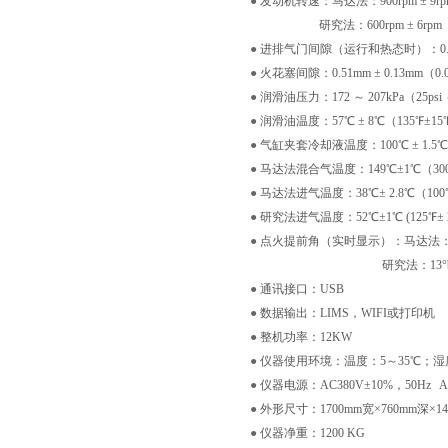
●
发动机转速：马达法：900rpm ± 9rp
研究法：600rpm ± 6rpm
●
进排气门间隙（运行和热态时）：0.20mm ± 
●
火花塞间隙：0.51mm ± 0.13mm（0.020
●
润滑油压力：172 ～ 207kPa（25psi ～
●
润滑油温度：57℃ ± 8℃（135℉±15
●
气缸夹套冷却液温度：100℃ ± 1.5℃（
●
马达法混合气温度：149℃±1℃（300
●
马达法进气温度：38℃± 2.8℃（100
●
研究法进气温度：52℃±1℃ (125
●
点火提前角（实时显示）：马达法：26
研究法：13°btdc
●
通讯接口：USB
●
数据输出：LIMS，WIFI或打印机
●
整机功率：12KW
●
仪器使用环境：温度：5～35℃；湿度：
●
仪器电源：AC380V±10%，50Hz AC
●
外形尺寸：1700mm宽×760mm深×14
●
仪器净重：1200 KG