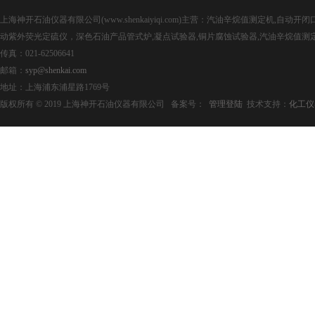
上海神开石油仪器有限公司(www.shenkaiyiqi.com)主营：汽油辛烷值测定机,
动紫外荧光定硫仪，深色石油产品管式炉,凝点试验器,铜片腐蚀试验器,汽油辛烷值测
传真：021-62506641
邮箱：
syp@shenkai.com
地址：上海浦东浦星路1769号
版权所有 © 2019 上海神开石油仪器有限公司 备案号：
管理登陆
技术支持：
化工仪