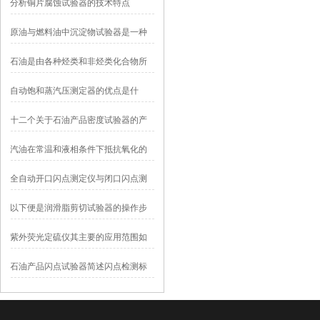
分析铜片腐蚀试验器的技术特点
原油与燃料油中沉淀物试验器是一种
用于检测原油和燃料油中沉淀物含量
石油是由各种烃类和非烃类化合物所
的设备
组成的复杂混合
自动饱和蒸汽压测定器的优点是什
么？
十二个关于石油产品密度试验器的产
品特点
汽油在常温和液相条件下抵抗氧化的
能力称为汽油的氧化安定性
全自动开口闪点测定仪与闭口闪点测
定仪适用情况是不同的
以下便是润滑脂剪切试验器的操作步
骤所在！
紫外荧光定硫仪其主要的应用范围如
下
石油产品闪点试验器简述闪点检测标
准分类