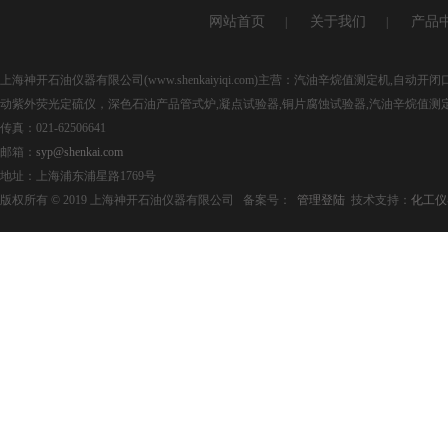
网站首页
关于我们
产品
|
|
上海神开石油仪器有限公司(www.shenkaiyiqi.com)主营：汽油辛烷值测定机,
动紫外荧光定硫仪，深色石油产品管式炉,凝点试验器,铜片腐蚀试验器,汽油辛烷值测
传真：021-62506641
邮箱：
syp@shenkai.com
地址：上海浦东浦星路1769号
版权所有 © 2019 上海神开石油仪器有限公司 备案号：
管理登陆
技术支持：
化工仪