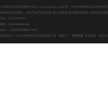
上海神开石油仪器有限公司(www.shenkaiyiqi.com)主营：汽油辛烷值测定机,
动紫外荧光定硫仪，深色石油产品管式炉,凝点试验器,铜片腐蚀试验器,汽油辛烷值测
传真：021-62506641
邮箱：
syp@shenkai.com
地址：上海浦东浦星路1769号
版权所有 © 2019 上海神开石油仪器有限公司 备案号：
管理登陆
技术支持：
化工仪