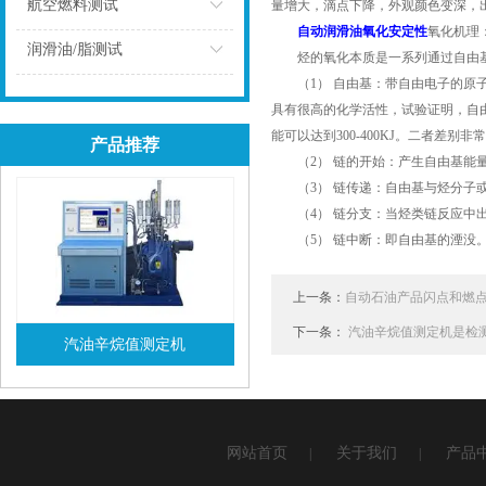
点击
航空燃料测试
量增大，滴点下降，外观颜色变深，
自动润滑油氧化安定性
氧化机理
点击
润滑油/脂测试
烃的氧化本质是一系列通过自由基
（1） 自由基：带自由电子的原子
点击
具有很高的化学活性，试验证明，自由基
能可以达到300-400KJ。二者差别非
产品推荐
（2） 链的开始：产生自由基能量较
（3） 链传递：自由基与烃分子或
（4） 链分支：当烃类链反应中出
（5） 链中断：即自由基的湮没。
上一条：
自动石油产品闪点和燃
下一条：
汽油辛烷值测定机是检
汽油辛烷值测定机
查看详情
网站首页
关于我们
产品
|
|