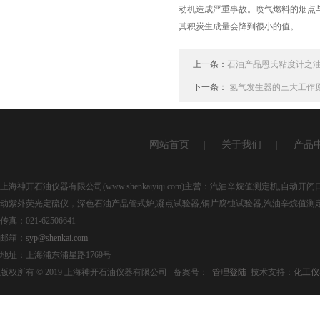
动机造成严重事故。喷气燃料的烟点与
其积炭生成量会降到很小的值。
上一条：
石油产品恩氏粘度计之
下一条：
氢气发生器的三大工作
网站首页
关于我们
产品
|
|
上海神开石油仪器有限公司(www.shenkaiyiqi.com)主营：汽油辛烷值测定机,
动紫外荧光定硫仪，深色石油产品管式炉,凝点试验器,铜片腐蚀试验器,汽油辛烷值测
传真：021-62506641
邮箱：
syp@shenkai.com
地址：上海浦东浦星路1769号
版权所有 © 2019 上海神开石油仪器有限公司 备案号：
管理登陆
技术支持：
化工仪