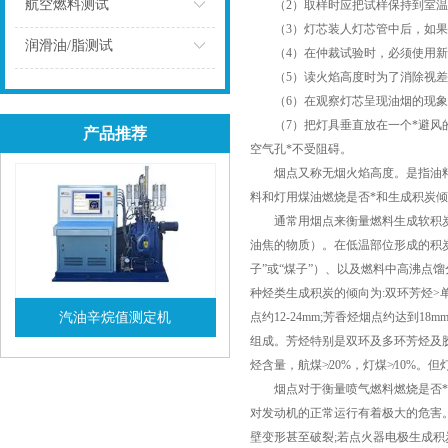
点击
航空燃料测试
（2）取样时应把试样保持到室温
（3）灯芯装人灯芯管中后，如果
点击
润滑油/脂测试
（4）在仲裁试验时，必须使用新
（5）读火焰高度时为了消除视差，
点击
（6）在观察灯芯呈现油烟的现象
（7）把灯具垂直放在一个*避风的
产品推荐
空气孔*不受阻碍。
烟点又称无烟火焰高度。是指油料在
料和灯用煤油燃烧是否*和生成积炭
通常用烟点来衡量燃料生成软积炭的
油焦的物质）。在低温部位形成的积炭
子”或“煤子”）、以及燃料中高沸点
种烃类生成积炭的倾向为:双环芳烃>单
汽油辛烷值测定机
点约12-24mm;芳香烃烟点约达到
组成。芳烃特别是双环及多环芳烃及胶
查看详情
烃含量，航煤≯20%，灯煤≯10%
烟点对于衡量喷气燃料燃烧是否*和
对发动机的正常运行有着极大的危害
壁变形甚至破裂;若点火器电极生成积