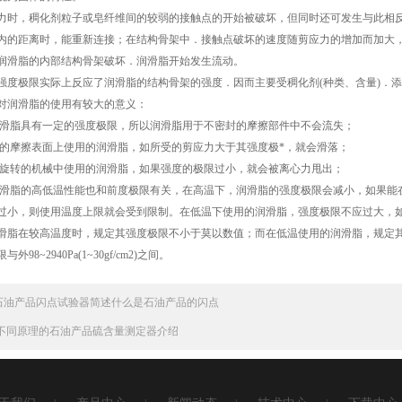
，稠化剂粒子或皂纤维间的较弱的接触点的开始被破坏，但同时还可发生与此相反
内的距离时，能重新连接；在结构骨架中．接触点破坏的速度随剪应力的增加而加大
润滑脂的内部结构骨架破坏．润滑脂开始发生流动。
极限实际上反应了润滑脂的结构骨架的强度．因而主要受稠化剂(种类、含量)．添
润滑脂的使用有较大的意义：
脂具有一定的强度极限，所以润滑脂用于不密封的摩擦部件中不会流失；
摩擦表面上使用的润滑脂，如所受的剪应力大于其强度极*，就会滑落；
转的机械中使用的润滑脂，如果强度的极限过小，就会被离心力甩出；
脂的高低温性能也和前度极限有关，在高温下，润滑脂的强度极限会减小，如果能
过小，则使用温度上限就会受到限制。在低温下使用的润滑脂，强度极限不应过大，
滑脂在较高温度时，规定其强度极限不小于莫以数值；而在低温使用的润滑脂，规定其
98~2940Pa(1~30gf/cm2)之间。
石油产品闪点试验器简述什么是石油产品的闪点
不同原理的石油产品硫含量测定器介绍