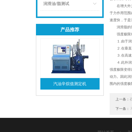
点击
润滑油/脂测试
在增大外力时
于力作用范围
点击
速度快，于是
润滑脂的强度
产品推荐
强度极限对
１.由于润滑
２.在垂直的
３.在高速旋
４.此外润滑
强度极限变得
动力。因此润
汽油辛烷值测定机
围内的强度极限与外
查看详情
上一条：
下一条：