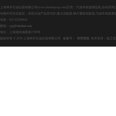
上海神开石油仪器有限公司(www.shenkaiyiqi.com)主营：汽油辛烷值测定机,
动紫外荧光定硫仪，深色石油产品管式炉,凝点试验器,铜片腐蚀试验器,汽油辛烷值测
传真：021-62506641
邮箱：
syp@shenkai.com
地址：上海浦东浦星路1769号
版权所有 © 2019 上海神开石油仪器有限公司 备案号：
管理登陆
技术支持：
化工仪