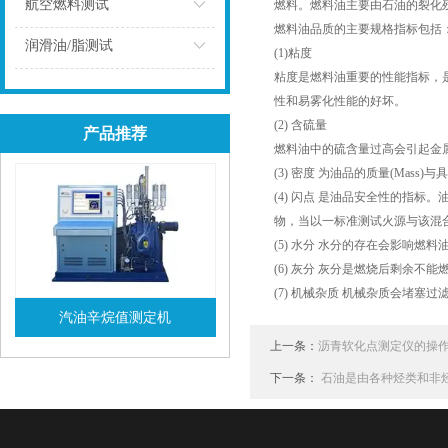
点击
航空燃料测试
燃料。燃料油主要由石油的裂化残
燃料油品质的主要规格指标包括
点击
润滑油/脂测试
(1)粘度
粘度是燃料油重要的性能指标，是
点击
性和易雾化性能的好坏。
(2) 含硫量
产品推荐
燃料油中的硫含量过高会引起金属设
(3) 密度 为油品的质量(Mass
(4) 闪点 是油品安全性的指标
物，当以一标准测试火源与该混合
(5) 水分 水分的存在会影响燃料
(6) 灰分 灰分是燃烧后剩余不能
(7) 机械杂质 机械杂质会堵塞过
汽油辛烷值测定机
上一条：
沥青软化点测定仪的操
查看详情
下一条：
石油是由各种烃类和非