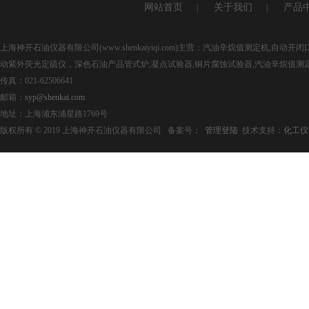
网站首页
关于我们
产品
|
|
上海神开石油仪器有限公司(www.shenkaiyiqi.com)主营：汽油辛烷值测定机,
动紫外荧光定硫仪，深色石油产品管式炉,凝点试验器,铜片腐蚀试验器,汽油辛烷值测
传真：021-62506641
邮箱：
syp@shenkai.com
地址：上海浦东浦星路1769号
版权所有 © 2019 上海神开石油仪器有限公司 备案号：
管理登陆
技术支持：
化工仪