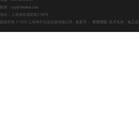
邮箱：
syp@shenkai.com
地址：上海浦东浦星路1769号
版权所有 © 2019 上海神开石油仪器有限公司 备案号：
管理登陆
技术支持：
化工仪