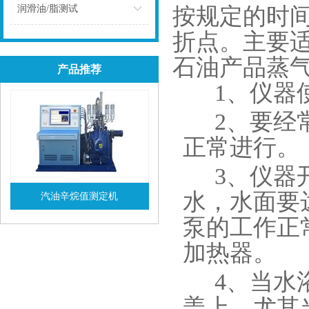
点击
润滑油/脂测试
按规定的时
折点。主要
点击
石油产品蒸
产品推荐
1
、仪器
2
、要经
正常进行。
3
、仪器
水，水面要
汽油辛烷值测定机
泵的工作正
查看详情
加热器。
4
、当水
盖上，尤其