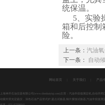
统保温。
5
、实验
箱和后控制
险。
上一条：
汽油氧
下一条：
自动
网站首页
关于我们
产品
|
|
上海神开石油仪器有限公司(www.shenkaiyiqi.com)主营：汽油辛烷值测定机,
动紫外荧光定硫仪，深色石油产品管式炉,凝点试验器,铜片腐蚀试验器,汽油辛烷值测
传真：021-62506641