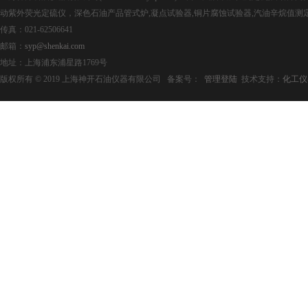
动紫外荧光定硫仪，深色石油产品管式炉,凝点试验器,铜片腐蚀试验器,汽油辛烷值测
传真：021-62506641
邮箱：
syp@shenkai.com
地址：上海浦东浦星路1769号
版权所有 © 2019 上海神开石油仪器有限公司 备案号：
管理登陆
技术支持：
化工仪