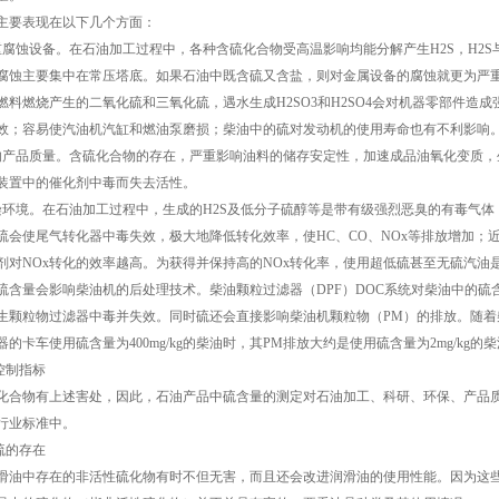
要表现在以下几个方面：
蚀设备。在石油加工过程中，各种含硫化合物受高温影响均能分解产生H2S，H2S
腐蚀主要集中在常压塔底。如果石油中既含硫又含盐，则对金属设备的腐蚀就更为严
燃料燃烧产生的二氧化硫和三氧化硫，遇水生成H2SO3和H2SO4会对机器零部件造
效；容易使汽油机汽缸和燃油泵磨损；柴油中的硫对发动机的使用寿命也有不利影响
品质量。含硫化合物的存在，严重影响油料的储存安定性，加速成品油氧化变质，
装置中的催化剂中毒而失去活性。
境。在石油加工过程中，生成的H2S及低分子硫醇等是带有级强烈恶臭的有毒气体
使尾气转化器中毒失效，极大地降低转化效率，使HC、CO、NOx等排放增加；
剂对NOx转化的效率越高。为获得并保持高的NOx转化率，使用超低硫甚至无硫汽油
量会影响柴油机的后处理技术。柴油颗粒过滤器（DPF）DOC系统对柴油中的硫含
生颗粒物过滤器中毒并失效。同时硫还会直接影响柴油机颗粒物（PM）的排放。随着
的卡车使用硫含量为400mg/kg的柴油时，其PM排放大约是使用硫含量为2mg/kg的
控制指标
物有上述害处，因此，石油产品中硫含量的测定对石油加工、科研、环保、产品质
行业标准中。
硫的存在
中存在的非活性硫化物有时不但无害，而且还会改进润滑油的使用性能。因为这些