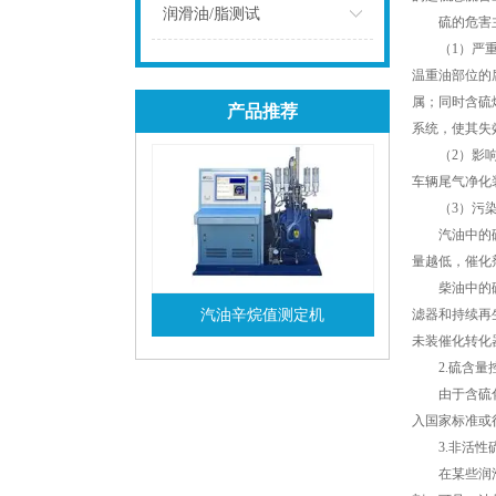
点击
润滑油/脂测试
硫的危害主
（1）严重腐
点击
温重油部位的
属；同时含硫
产品推荐
系统，使其失
（2）影响产
车辆尾气净化
（3）污染环
汽油中的硫会
量越低，催化
柴油中的硫含
汽油辛烷值测定机
滤器和持续再
未装催化转化器
查看详情
2.硫含量
由于含硫化合
入国家标准或
3.非活性
在某些润滑油