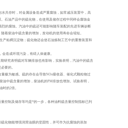
与水共存时，对金属设备造成严重腐蚀，如常减压装置中，高
重。石油产品中的硫化物，在使用及储存过程中同样会腐蚀金
成强烈的腐蚀。汽油中的硫还可能影响随车装配的先进车辆诊断
。随着柴油中硫含量的增加，发动机的使用寿命会缩短。
生产粘稠沉淀物；硫化物还会使石油炼制工艺中的重整装置和
，会造成环境污染，有碍人体健康。
近期研究表明硫对车辆排放也有影响，实验表明，汽油中的硫含
是必要的。
量极为敏感。硫的存在会导致NOx吸收器、催化式颗粒物过
柴油中硫含量的增加，柴油机的PM排放也增加。试验表明，
柴油时的2倍。
量控制及储存等均是*的一步，各种油料硫含量控制指标已列
硫化物能增强润滑油膜的坚固性，并可作为抗腐蚀的添加