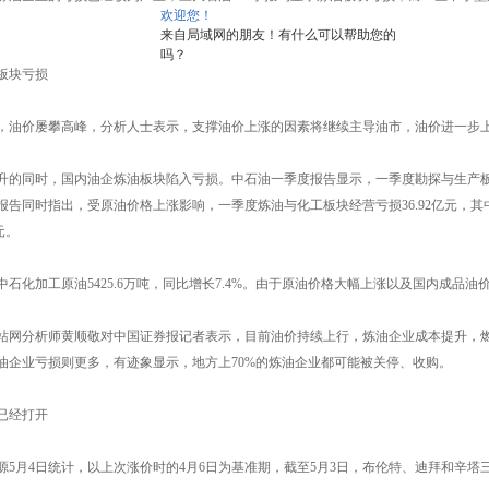
欢迎您！
来自局域网的朋友！有什么可以帮助您的
吗？
块亏损
价屡攀高峰，分析人士表示，支撑油价上涨的因素将继续主导油市，油价进一步上行
同时，国内油企炼油板块陷入亏损。中石油一季度报告显示，一季度勘探与生产板块实现
报告同时指出，受原油价格上涨影响，一季度炼油与化工板块经营亏损36.92亿元，其中
元。
化加工原油5425.6万吨，同比增长7.4%。由于原油价格大幅上涨以及国内成品油价
分析师黄顺敬对中国证券报记者表示，目前油价持续上行，炼油企业成本提升，燃
油企业亏损则更多，有迹象显示，地方上70%的炼油企业都可能被关停、收购。
经打开
月4日统计，以上次涨价时的4月6日为基准期，截至5月3日，布伦特、迪拜和辛塔三地原