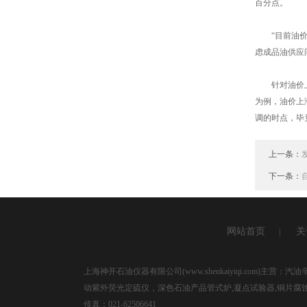
百分点。
“目前油价4
虑成品油供应
针对油价上涨
为例，油价上
调的时点，毕
上一条：
下一条：
网站首页
关
|
上海神开石油仪器有限公司(www.shenkaiyiqi.com
动紫外荧光定硫仪，深色石油产品管式炉,凝点试验器,铜片腐
传真：021-62506641