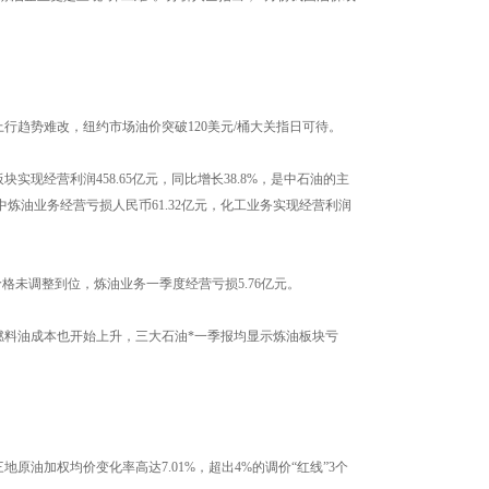
趋势难改，纽约市场油价突破120美元/桶大关指日可待。
经营利润458.65亿元，同比增长38.8%，是中石油的主
炼油业务经营亏损人民币61.32亿元，化工业务实现经营利润
格未调整到位，炼油业务一季度经营亏损5.76亿元。
料油成本也开始上升，三大石油*一季报均显示炼油板块亏
油加权均价变化率高达7.01%，超出4%的调价“红线”3个