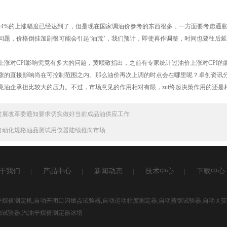
%的上涨幅度已经达到了，但是现在国家调油价参考的东西很多，一方面要考虑通胀
问题，价格倒挂加剧很可能会引起‘油荒’，我们预计，即使再作调整，时间也要往后
对CPI影响究竟有多大的问题，黄顺敬指出，之前有专家统计过油价上涨对CPI的
涨的直接影响尚在可控制范围之内。那么油价再次上调的时点会在哪里呢？卓创资讯
竟油企承担比较大的压力。不过，市场意见的作用相对有限，zui终起决策作用的还是
发展改革委通知要求切实做好当前成品油供应工作
自动化规格油品测试用仪器陆续推向市场
于我们
产品中心
新闻动态
技术中心
下载中心
|
|
|
|
)主营：汽油辛烷值测定机,自动开闭口闪燃点试验器,自动运动粘度测定器,自动蒸馏试验器,自动Ｘ
蚀试验器,汽油辛烷值测定器冰塔