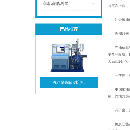
点击
润滑油/脂测试
将再次上调。
点击
油企炼油板
产品推荐
近期以来，油
在油价攀升的
要盈利板块。
人民币24.4亿
一季度，中石
汽油辛烷值测定机
中国加油站网
查看详情
损，而地方炼
调价窗口已
据息旺能源5