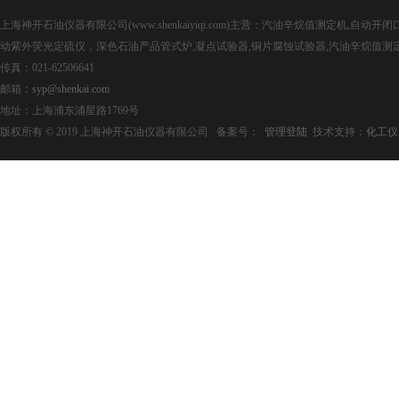
上海神开石油仪器有限公司(www.shenkaiyiqi.com)主营：汽油辛烷值测定机,
动紫外荧光定硫仪，深色石油产品管式炉,凝点试验器,铜片腐蚀试验器,汽油辛烷值测
传真：021-62506641
邮箱：
syp@shenkai.com
地址：上海浦东浦星路1769号
版权所有 © 2019 上海神开石油仪器有限公司 备案号：
管理登陆
技术支持：
化工仪