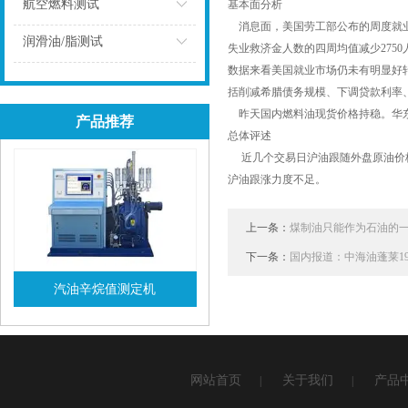
点击
航空燃料测试
基本面分析
消息面，美国劳工部公布的周度就业报
点击
润滑油/脂测试
失业救济金人数的四周均值减少2750人
数据来看美国就业市场仍未有明显好
点击
括削减希腊债务规模、下调贷款利率、
昨天国内燃料油现货价格持稳。华东船用混调
产品推荐
总体评述
近几个交易日沪油跟随外盘原油价格
沪油跟涨力度不足。
上一条：
煤制油只能作为石油的
下一条：
国内报道：中海油蓬莱1
汽油辛烷值测定机
查看详情
网站首页
关于我们
产品
|
|