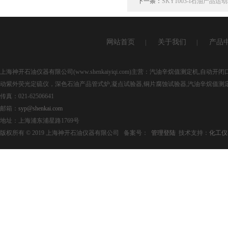
下一条：
SKY1003-I石油产品
网站首页
关于我们
产品
|
|
上海神开石油仪器有限公司(www.shenkaiyiqi.com)主营：汽油辛烷值测定机,
动紫外荧光定硫仪，深色石油产品管式炉,凝点试验器,铜片腐蚀试验器,汽油辛烷值测
传真：021-62506641
邮箱：
syp@shenkai.com
地址：上海浦东浦星路1769号
版权所有 © 2019 上海神开石油仪器有限公司 备案号：
管理登陆
技术支持：
化工仪