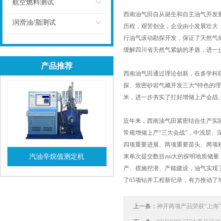
点击
航空燃料测试
西南油气田自从诞生和自主油气开发
点击
润滑油/脂测试
历程，艰苦创业，企业由小发展壮大
行油气滚动勘探开发，保证了天然气储量
点击
缓解四川省天然气紧缺的矛盾，进一
产品推荐
西南油气田通过理论创新，在多学科
探、致密砂岩气藏开发三大*特色的理
米，进一步夯实了打好增储上产会战
近年来，西南油气田紧密结合生产实
常规增储上产“三大会战”，中浅层、
四项重要进展、两项重要苗头、两项积极
汽油辛烷值测定机
来单次提交数目zui大的探明地质储
产、措施挖潜、产能建设，油气实现了
查看详情
了65项钻井工程新纪录，有力推动
上一条：
神开两项产品荣获“上海