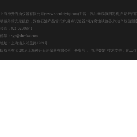
上海神开石油仪器有限公司(www.shenkaiyiqi.com)主营：汽油辛烷值测定机,
动紫外荧光定硫仪，深色石油产品管式炉,凝点试验器,铜片腐蚀试验器,汽油辛烷值测
传真：021-62506641
邮箱：
syp@shenkai.com
地址：上海浦东浦星路1769号
版权所有 © 2019 上海神开石油仪器有限公司 备案号：
管理登陆
技术支持：
化工仪