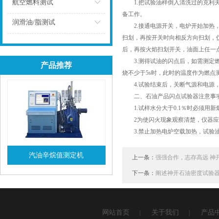
点击
航空燃料测试
1.把试验油样倒入清洗过的克利夫
备工作。
点击
润滑油/脂测试
2.接通电源开关，电炉开始加热，
扫划，再按开关时向相反方向扫划，
点击
后，再按火焰扫划开关，油面上任一
3.测得试油的闪点后，如需测定燃
产品推荐
烧不少于5s时，此时的温度作为燃点
4.试验结束后，关断气源和电源，
二、石油产品闪点试验器注意事
1.试样水分大于0.1％时必须用
2为使闪火现象观察清楚，仪器应
3.禁止加热电炉空载加热，试验油
汽油辛烷值测定机
上一条：
强强合作，志存高远 神
下一条：
阐述神开石油密度试验
查看详情
网站首页
关于我们
产品
|
|