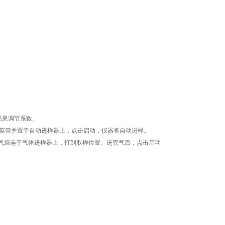
结果调节系数。
石英管并置于自动进样器上，点击启动，仪器将自动进样。
，将气袋连于气体进样器上，打到取样位置。进完气后，点击启动