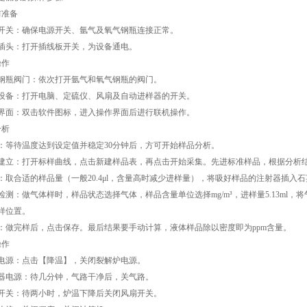
准备
关：确保电源开关、氩气及氧气钢瓶连接正常。
头：打开插线板开关，为设备通电。
作
瓶阀门：依次打开氩气和氧气钢瓶的阀门。
备：打开电脑、定硫仪、风扇及自动进样器的开关。
面：双击软件图标，进入操作界面后进行联机操作。
析
待温度达到设定值并稳定30分钟后，方可开始样品分析。
：打开标样曲线，点击新建样品表，再点击开始采集。先进标准样品，根据分析
合适的样品量（一般20.4μl，含量高时减少进样量），将吸好样品的注射器插入
：做气体样时，样品状态选择气体，样品含量单位选择mg/m³，进样量5.13ml
样位置。
完样后，点击保存。最后结果要手动计算，液体样品除以密度即为ppm含量。
作
源：点击【降温】，关闭裂解炉电源。
电源：待几分钟，气路干净后，关气路。
关：待两小时，炉温下降后关闭风扇开关。