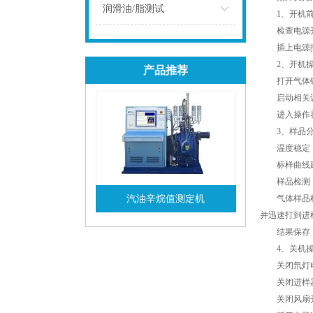
点击
润滑油/脂测试
1、开机前
检查电源开
点击
插上电源插
2、开机操
产品推荐
打开气体钢
启动相关设
进入操作界
3、样品分
温度稳定：等
标样曲线建立
样品检测：取
汽油辛烷值测定机
气体样品检测
并迅速打到进
查看详情
结果保存：做
4、关机操
关闭氘灯电
关闭进样器
关闭风扇开