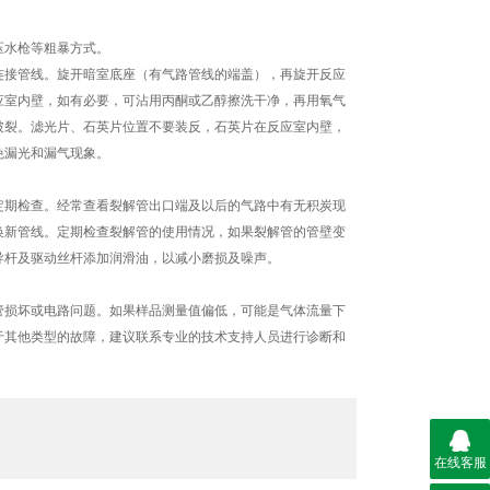
压水枪等粗暴方式。
接管线。旋开暗室底座（有气路管线的端盖），再旋开反应
应室内壁，如有必要，可沾用丙酮或乙醇擦洗干净，再用氧气
破裂。滤光片、石英片位置不要装反，石英片在反应室内壁，
免漏光和漏气现象。
期检查。经常查看裂解管出口端及以后的气路中有无积炭现
换新管线。定期检查裂解管的使用情况，如果裂解管的管壁变
导杆及驱动丝杆添加润滑油，以减小磨损及噪声。
损坏或电路问题。如果样品测量值偏低，可能是气体流量下
于其他类型的故障，建议联系专业的技术支持人员进行诊断和
在线客服