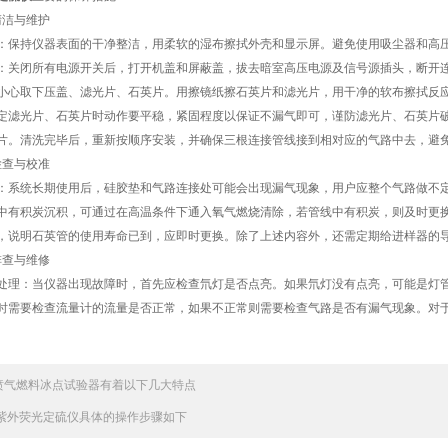
洁与维护
持仪器表面的干净整洁，用柔软的湿布擦拭外壳和显示屏。避免使用吸尘器和高
闭所有电源开关后，打开机盖和屏蔽盖，拔去暗室高压电源及信号源插头，断开连
小心取下压盖、滤光片、石英片。用擦镜纸擦石英片和滤光片，用干净的软布擦拭反
定滤光片、石英片时动作要平稳，紧固程度以保证不漏气即可，谨防滤光片、石英片
片。清洗完毕后，重新按顺序安装，并确保三根连接管线接到相对应的气路中去，避
查与校准
统长期使用后，硅胶垫和气路连接处可能会出现漏气现象，用户应整个气路做不定
中有积炭沉积，可通过在高温条件下通入氧气燃烧清除，若管线中有积炭，则及时更
，说明石英管的使用寿命已到，应即时更换。除了上述内容外，还需定期给进样器的
查与维修
：当仪器出现故障时，首先应检查氘灯是否点亮。如果氘灯没有点亮，可能是灯管
时需要检查流量计的流量是否正常，如果不正常则需要检查气路是否有漏气现象。对
喷气燃料冰点试验器有着以下几大特点
紫外荧光定硫仪具体的操作步骤如下