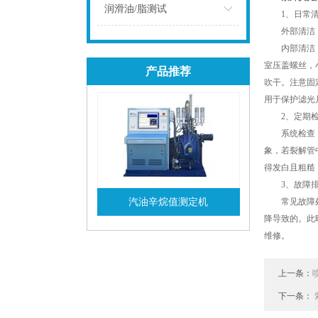
点击
润滑油/脂测试
1、日常清
外部清洁：保
点击
内部清洁：关
室压盖螺丝，
产品推荐
吹干。注意固
用于保护滤光
2、定期检
系统检查：系
象，若裂解管
得发白且粗糙
3、故障排
汽油辛烷值测定机
常见故障处理
降导致的。此
查看详情
维修。
上一条：
下一条：